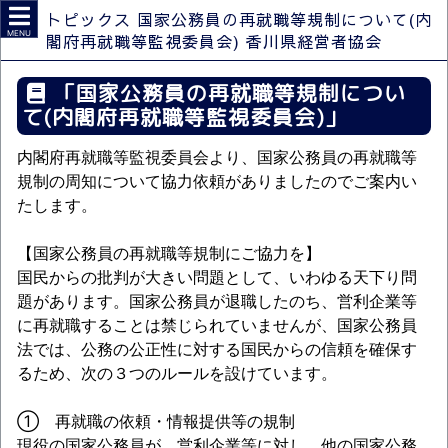
トピックス 国家公務員の再就職等規制について(内
MENU
閣府再就職等監視委員会)
香川県経営者協会
「国家公務員の再就職等規制につい
て(内閣府再就職等監視委員会)」
内閣府再就職等監視委員会より、国家公務員の再就職等
規制の周知について協力依頼がありましたのでご案内い
たします。
【国家公務員の再就職等規制にご協力を】
国民からの批判が大きい問題として、いわゆる天下り問
題があります。国家公務員が退職したのち、営利企業等
に再就職することは禁じられていませんが、国家公務員
法では、公務の公正性に対する国民からの信頼を確保す
るため、次の３つのルールを設けています。
① 再就職の依頼・情報提供等の規制
現役の国家公務員が、営利企業等に対し、他の国家公務