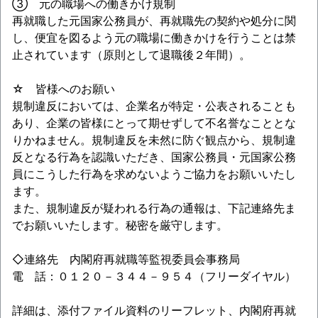
③ 元の職場への働きかけ規制
再就職した元国家公務員が、再就職先の契約や処分に関
し、便宜を図るよう元の職場に働きかけを行うことは禁
止されています（原則として退職後２年間）。
☆ 皆様へのお願い
規制違反においては、企業名が特定・公表されることも
あり、企業の皆様にとって期せずして不名誉なこととな
りかねません。規制違反を未然に防ぐ観点から、規制違
反となる行為を認識いただき、国家公務員・元国家公務
員にこうした行為を求めないようご協力をお願いいたし
ます。
また、規制違反が疑われる行為の通報は、下記連絡先ま
でお願いいたします。秘密を厳守します。
◇連絡先 内閣府再就職等監視委員会事務局
電 話：０１２０－３４４－９５４（フリーダイヤル）
詳細は、添付ファイル資料のリーフレット、内閣府再就