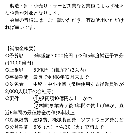
製造・卸・小売り・サービス業など業種によらず様々
な企業が対象となります。
会員の皆様には、ご一読いただき、有効活用いただけ
れば幸いです。
【補助金概要】
○予算額 ：3年総額3,000億円（令和5年度補正予算分
は1,000億円）
○上限額 ：50億円（補助率1/3以内）
○事業期間：最長で令和8年12月末まで
○対象者 ：中堅・中小企業（常時使用する従業員数が
2,000人以下の会社等）
○要件 ：①投資額10億円以上 かつ
②補助事業終了後3年間の賃上げ率が、直
近5年間の最低賃金の伸び率以上
○対象経費：建物費、機械装置費、ソフトウェア費など
○公募期間：3/6（水）〜4/30（火）17時まで